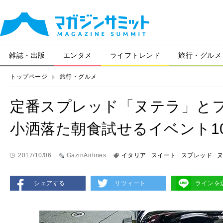
雑誌・出版
エンタメ
ライフトレンド
旅行・グルメ
トップページ
旅行・グルメ
定番スプレッド「ヌテラ」と
小洒落た朝食試せるイベント10
2017/10/06
GazinAirlines
イタリア
スイート
スプレッド
シェアする
リツィート
ラインを