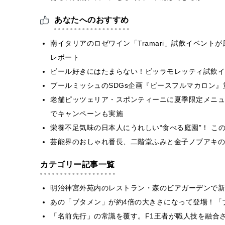
あなたへのおすすめ
南イタリアのロゼワイン「Tramari」試飲イベン
レポート
ビール好きにはたまらない！ビッラモレッティ試飲イベント「
ブールミッシュのSDGs企画『ピースフルマカロン
老舗ピッツェリア・スポンティーニに夏季限定メニュー
でキャンペーンも実施
栄養不足気味の日本人にうれしい“食べる庭園”！ こ
芸能界のおしゃれ番長、二階堂ふみと金子ノブアキの
カテゴリー記事一覧
明治神宮外苑内のレストラン・森のビアガーデンで新
あの「ブタメン」が約4倍の大きさになって登場！「ブ
​​「名前先行」の常識を覆す。F1王者が職人技を融