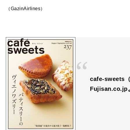
（GazinAirlines）
cafe-swee
Fujisan.co.j