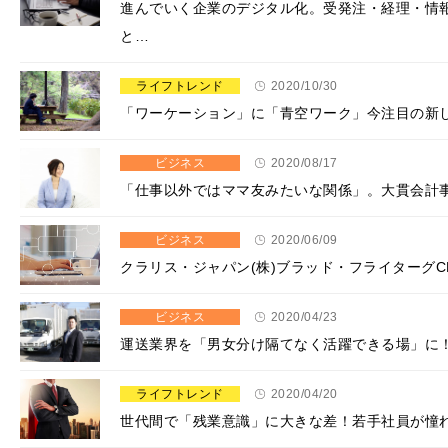
進んでいく企業のデジタル化。受発注・経理・情
と…
ライフトレンド
2020/10/30
「ワーケーション」に「青空ワーク」今注目の新し
ビジネス
2020/08/17
「仕事以外ではママ友みたいな関係」。大貫会計
ビジネス
2020/06/09
クラリス・ジャパン(株)ブラッド・フライターグC
ビジネス
2020/04/23
運送業界を「男女分け隔てなく活躍できる場」に
ライフトレンド
2020/04/20
世代間で「残業意識」に大きな差！若手社員が憧れ