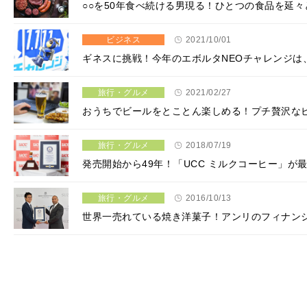
○○を50年食べ続ける男現る！ひとつの食品を延
ビジネス
2021/10/01
ギネスに挑戦！今年のエボルタNEOチャレンジは
旅行・グルメ
2021/02/27
おうちでビールをとことん楽しめる！プチ贅沢なビ
旅行・グルメ
2018/07/19
発売開始から49年！「UCC ミルクコーヒー」が
旅行・グルメ
2016/10/13
世界一売れている焼き洋菓子！アンリのフィナン