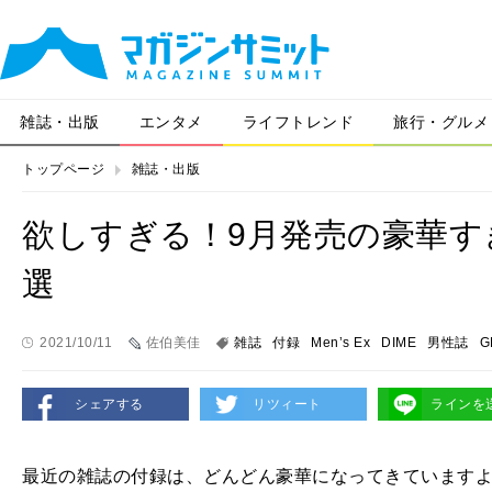
雑誌・出版
エンタメ
ライフトレンド
旅行・グルメ
トップページ
雑誌・出版
欲しすぎる！9月発売の豪華す
選
2021/10/11
佐伯美佳
雑誌
付録
Men’s Ex
DIME
男性誌
G
シェアする
リツィート
ラインを
最近の雑誌の付録は、どんどん豪華になってきています