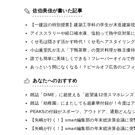
佐伯美佳が書いた記事
【一建設の特別授業】建築工学科の学生が木造建築現
アイススラリーや経口補水液、塩飴って熱中症対策に
くせ毛は隠さず活かす時代！くせ毛ヘアスタイリング
小山薫堂氏が主人「下鴨茶寮」の贅沢料理が株主優待
誰でも簡単に美味しくできる！フレーバーオイルで作
あっという間になくなる！？ピールオフ広告のビフォ
あなたへのおすすめ
雑誌「DIME」に超使える「超望遠12倍スマホレン
雑誌「幼稚園」にまたしても超豪華付録が！今度はア
PEAKSの付録がスポーツ、アウトドア、通勤どん
【矢嶋が行く！】smart編集部の年末総決算会議に
【矢嶋が行く！】smart編集部の年末総決算会議に