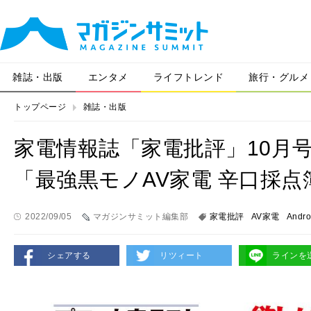
雑誌・出版
エンタメ
ライフトレンド
旅行・グルメ
トップページ
雑誌・出版
家電情報誌「家電批評」10月
「最強黒モノAV家電 辛口採
2022/09/05
マガジンサミット編集部
家電批評
AV家電
And
シェアする
リツィート
ラインを