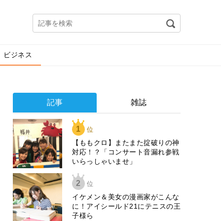
ビジネス
記事
雑誌
1
位
【ももクロ】またまた掟破りの神
対応！？「コンサート音漏れ参戦
いらっしゃいませ」
2
位
イケメン＆美女の漫画家がこんな
に！アイシールド21にテニスの王
子様ら