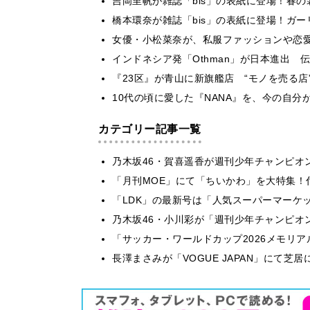
吉岡里帆が雑誌「bis」の表紙に登場！春
橋本環奈が雑誌「bis」の表紙に登場！ガ
女優・小松菜奈が、私服ファッションや恋愛
インドネシア発「Othman」が日本進出
『23区』が青山に新旗艦店 “モノを売る店
10代の頃に愛した『NANA』を、今の自分が着
カテゴリー記事一覧
乃木坂46・賀喜遥香が週刊少年チャンピオ
「月刊MOE」にて「ちいかわ」を大特集！
「LDK」の最新号は「人気スーパーマーケ
乃木坂46・小川彩が「週刊少年チャンピオ
「サッカー・ワールドカップ2026メモリア
長澤まさみが「VOGUE JAPAN」にて