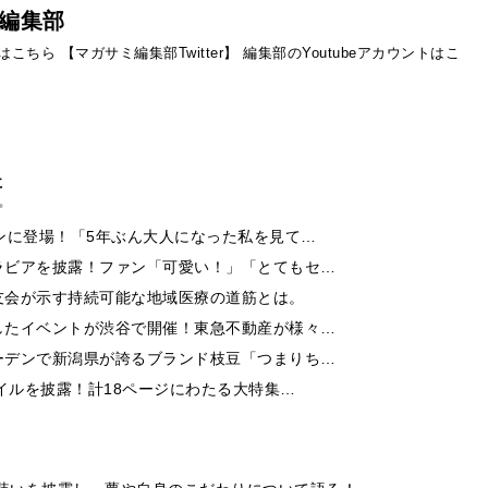
編集部
ントはこちら
【マガサミ編集部Twitter】
編集部のYoutubeアカウントはこ
事
ンに登場！「5年ぶん大人になった私を見て…
ラビアを披露！ファン「可愛い！」「とてもセ…
友会が示す持続可能な地域医療の道筋とは。
したイベントが渋谷で開催！東急不動産が様々…
ーデンで新潟県が誇るブランド枝豆「つまりち…
イルを披露！計18ページにわたる大特集…