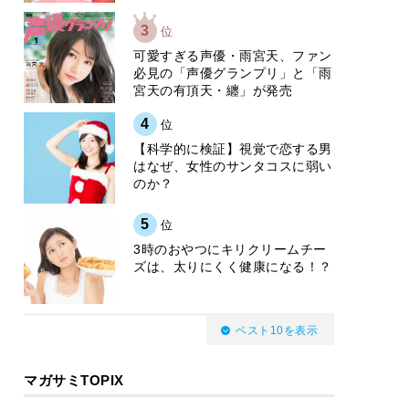
3
位
可愛すぎる声優・雨宮天、ファン
必見の「声優グランプリ」と「雨
宮天の有頂天・纏」が発売
4
位
【科学的に検証】視覚で恋する男
はなぜ、女性のサンタコスに弱い
のか？
5
位
3時のおやつにキリクリームチー
ズは、太りにくく健康になる！？
ベスト10を表示
マガサミTOPIX