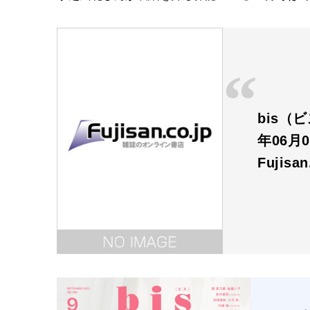
bis（
年06月
Fujisa