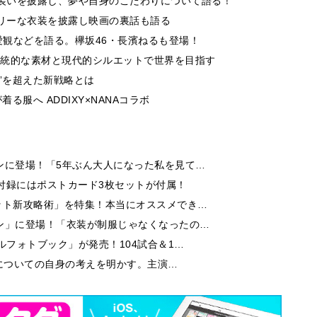
の装いを披露し、夢や自身のこだわりについて語る！
ーリーな衣装を披露し映画の裏話も語る
観などを語る。欅坂46・長濱ねるも登場！
 伝統的な素材と現代的シルエットで世界を目指す
”を超えた新戦略とは
る服へ ADDIXY×NANAコラボ
ンに登場！「5年ぶん大人になった私を見て…
付録にはポストカード3枚セットが付属！
ット新攻略術」を特集！本当にオススメでき…
ン」に登場！「衣装が制服じゃなくなったの…
ルフォトブック」が発売！104試合＆1…
芝居についての自身の考えを明かす。主演…