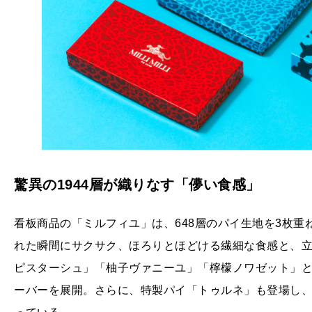
驚異の1944層が織りなす「儚い食感」
看板商品の「ミルフィユ」は、648層のパイ生地を3枚重ね
れた瞬間にサクサク、ほろりとほどける繊細な食感と、
ピスターシュ」「柚子ヴァニーユ」「檸檬ノワゼット」と
ーバーを展開。さらに、特製パイ「トゥルネ」も登場し