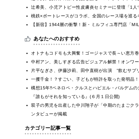
辻希美、小児アトピー性皮膚炎セミナーに登壇「1人
桃鉄×ボートレースがコラボ、全国のレース場を巡る
【新宿】1944層の衝撃！新・ミルフィユ専門店「MILL
あなたへのおすすめ
オトナもコドモも大興奮！ゴージャスで長～い恵方巻
中村アン、美しすぎる広告ビジュアル解禁！オンワー
片平なぎさ、伊藤沙莉、田中直樹が出演 “飲むサプリ
一攫千金！？すごい、子どもが特許を取った発明品！
構想15年‼ペネロペ・クルスとハビエル・バルデムの
『誰もがそれを知っている』(６月１日公開)
双子の男児を出産した中川翔子が「中期のたまごクラ
ンタビューが掲載
カテゴリー記事一覧