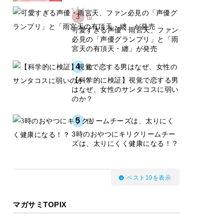
3
位
可愛すぎる声優・雨宮天、ファン
必見の「声優グランプリ」と「雨
宮天の有頂天・纏」が発売
4
位
【科学的に検証】視覚で恋する男
はなぜ、女性のサンタコスに弱い
のか？
5
位
3時のおやつにキリクリームチー
ズは、太りにくく健康になる！？
ベスト10を表示
マガサミTOPIX