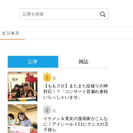
ビジネス
記事
雑誌
1
位
【ももクロ】またまた掟破りの神
対応！？「コンサート音漏れ参戦
いらっしゃいませ」
2
位
イケメン＆美女の漫画家がこんな
に！アイシールド21にテニスの王
子様ら