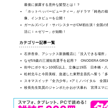
最後に披露する意外な髪型とは！？
「ホットペッパービューティー」がドラマ「鈍色の箱
像、インタビューを公開！
ガールズバンド・サバシスターがCM初出演！全国の
活にｉｎゼリー」が始動！
カテゴリー記事一覧
石井杏奈、アシックス新旗艦店に「没入できる場所」
なぜ59歳の三浦知良選手を起用？ ONODERA GR
街中にポケモン100匹以上、立像は19匹 日本橋・八
松村北斗と今田美桜、急逝した東野圭吾氏へ誓う「多
スキマスイッチ『全力少年』×アミノバイタル 全国1
校長先生気質のジャンボたかおが大暴れ 宮澤エマに