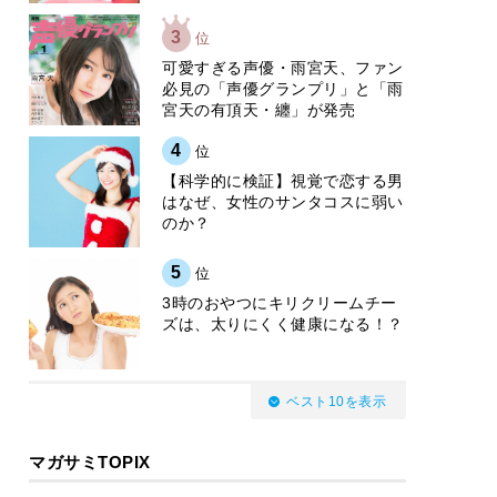
3
位
可愛すぎる声優・雨宮天、ファン
必見の「声優グランプリ」と「雨
宮天の有頂天・纏」が発売
4
位
【科学的に検証】視覚で恋する男
はなぜ、女性のサンタコスに弱い
のか？
5
位
3時のおやつにキリクリームチー
ズは、太りにくく健康になる！？
ベスト10を表示
マガサミTOPIX