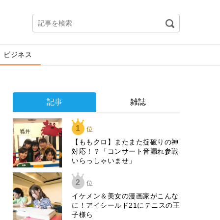
ビジネス
記事
雑誌
1
位
【ももクロ】またまた掟破りの神
対応！？「コンサート音漏れ参戦
いらっしゃいませ」
2
位
イケメン＆美女の漫画家がこんな
に！アイシールド21にテニスの王
子様ら