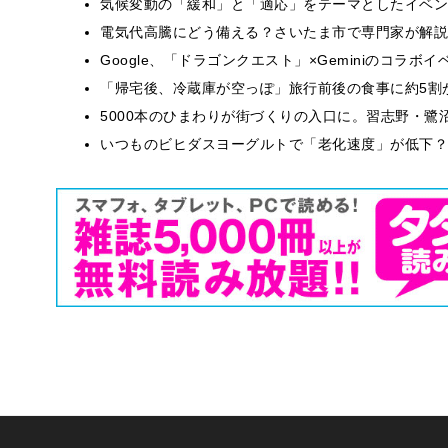
気候変動の「緩和」と「適応」をテーマとしたイベン
電気代高騰にどう備える？さいたま市で専門家が解説
Google、「ドラゴンクエスト」×Geminiのコラ
「帰宅後、冷蔵庫が空っぽ」旅行前後の食事に約5割
5000本のひまわりが街づくりの入口に。習志野・鷺
いつものビヒダスヨーグルトで「老化速度」が低下？