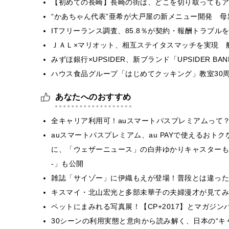
【初めての長崎】長崎の街は、どこを切り取ってもア
“かあちゃん代表”亜希が大戸屋の新メニュー開発 
ITフリーランス調査、85.8％が契約・報酬トラブ
ＪＡＬ×マリオット、相互ステイタスマッチを実現 
みずほ銀行×UPSIDER、新ブランド「UPSIDER BANK 
ハウス食品グループ「はじめてクッキング」教室30周
あなたへのおすすめ
全キャリア利用可！auスマートパスプレミアムって
auスマートパスプレミアム、au PAYで使えるお
に、「ウェザーニュース」の白井ゆかりキャスターも出
-」も公開
雑誌「サイゾー」に伊織もえが登場！普段とは違った
キスマイ・北山宏光と多部未華子の夫婦漫才が見てみ
ペットにまみれる写真展！【CP+2017】とマガジ
30シーンの利用実態と意向から読み解く、日本の“キ