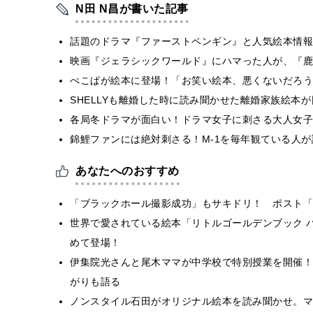
N田 N昌が書いた記事
話題のドラマ『ファーストペンギン』と人気絵本情報
映画『ジェラシックワールド』にハマった人が、『鹿
ぺこぱが絵本に登場！「お笑い絵本、悪くないだろう
SHELLYも離婚した時に読み聞かせた離婚家族絵本
各局冬ドラマが面白い！ドラマ女子に刺さる大人女子
錦鯉ファンには絶対刺さる！M-1を毎年観ている人
あなたへのおすすめ
「ブラックホール撮影成功」もサキドリ！ ポスト「
世界で愛されている絵本「リトルゴールデンブック 
めて登場！
伊集院光さんと尾木ママが中学校で特別授業を開催！
がりも語る
ノンスタイル石田がオリジナル絵本を読み聞かせ。マ