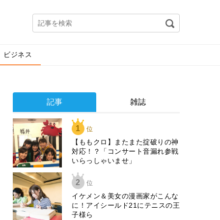
ビジネス
記事
雑誌
1
位
【ももクロ】またまた掟破りの神
対応！？「コンサート音漏れ参戦
いらっしゃいませ」
2
位
イケメン＆美女の漫画家がこんな
に！アイシールド21にテニスの王
子様ら