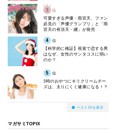
3
位
可愛すぎる声優・雨宮天、ファン
必見の「声優グランプリ」と「雨
宮天の有頂天・纏」が発売
4
位
【科学的に検証】視覚で恋する男
はなぜ、女性のサンタコスに弱い
のか？
5
位
3時のおやつにキリクリームチー
ズは、太りにくく健康になる！？
ベスト10を表示
マガサミTOPIX