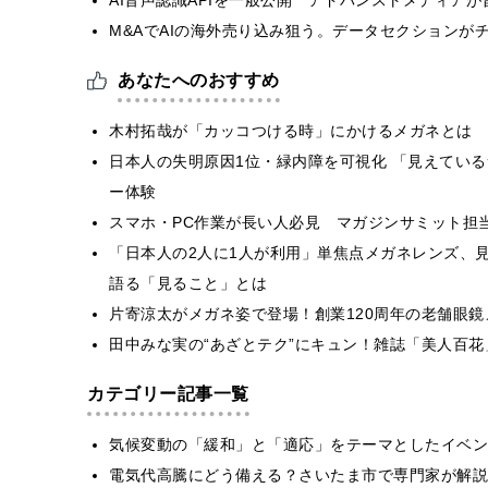
M&AでAIの海外売り込み狙う。データセクションが
あなたへのおすすめ
木村拓哉が「カッコつける時」にかけるメガネとは O
日本人の失明原因1位・緑内障を可視化 「見えてい
ー体験
スマホ・PC作業が長い人必見 マガジンサミット担
「日本人の2人に1人が利用」単焦点メガネレンズ、見
語る「見ること」とは
片寄涼太がメガネ姿で登場！創業120周年の老舗眼
田中みな実の“あざとテク”にキュン！雑誌「美人百
カテゴリー記事一覧
気候変動の「緩和」と「適応」をテーマとしたイベン
電気代高騰にどう備える？さいたま市で専門家が解説