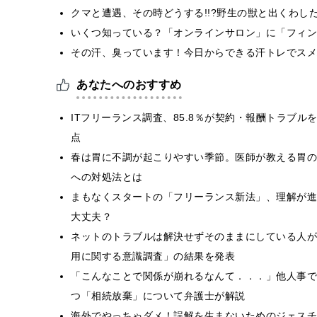
クマと遭遇、その時どうする!!?野生の獣と出くわし
いくつ知っている？「オンラインサロン」に「フィン
その汗、臭っています！今日からできる汗トレでスメ
あなたへのおすすめ
ITフリーランス調査、85.8％が契約・報酬トラブル
点
春は胃に不調が起こりやすい季節。医師が教える胃の
への対処法とは
まもなくスタートの「フリーランス新法」、理解が進
大丈夫？
ネットのトラブルは解決せずそのままにしている人が意
用に関する意識調査」の結果を発表
「こんなことで関係が崩れるなんて．．．」他人事で
つ「相続放棄」について弁護士が解説
海外でやっちゃダメ！誤解を生まないためのジェスチ