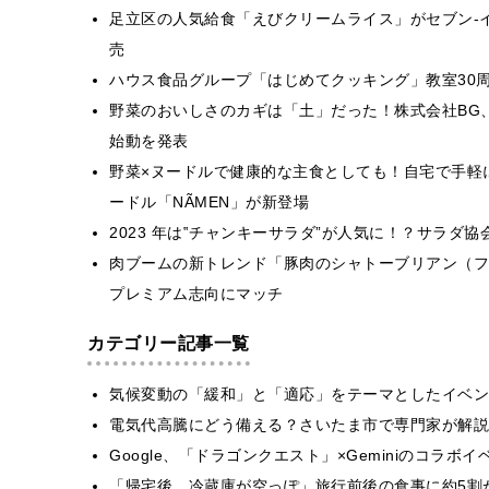
足立区の人気給食「えびクリームライス」がセブン‐
売
ハウス食品グループ「はじめてクッキング」教室30周
野菜のおいしさのカギは「土」だった！株式会社BG、新フード
始動を発表
野菜×ヌードルで健康的な主食としても！自宅で手軽
ードル「NÃMEN」が新登場
2023 年は‟チャンキーサラダ”が人気に！？サラダ
肉ブームの新トレンド「豚肉のシャトーブリアン（フ
プレミアム志向にマッチ
カテゴリー記事一覧
気候変動の「緩和」と「適応」をテーマとしたイベン
電気代高騰にどう備える？さいたま市で専門家が解説
Google、「ドラゴンクエスト」×Geminiのコラ
「帰宅後、冷蔵庫が空っぽ」旅行前後の食事に約5割