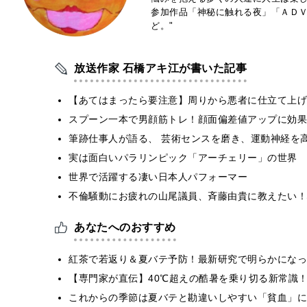
参加作品「神秘に触れる夜」「ＡＤ
ど。"
放送作家 石橋アキ江が書いた記事
【あてはまったら要注意】周りから悪者に仕立て上げ
スプーン一本で男顔筋トレ！顔面偏差値アップに効果
筆跡仕事人が語る、 芸術センスを磨き、運動神経を
実は面白いパラリンピック「アーチェリー」の世界
世界で活躍する凄い日本人パフォーマー
不倫騒動にお疲れの山尾議員、斉藤由貴に教えたい！
あなたへのおすすめ
紅茶で若返り＆夏バテ予防！最新研究で明らかになっ
【専門家が直伝】40℃超えの酷暑を乗り切る新常識
これからの季節は夏バテと勘違いしやすい「貧血」に