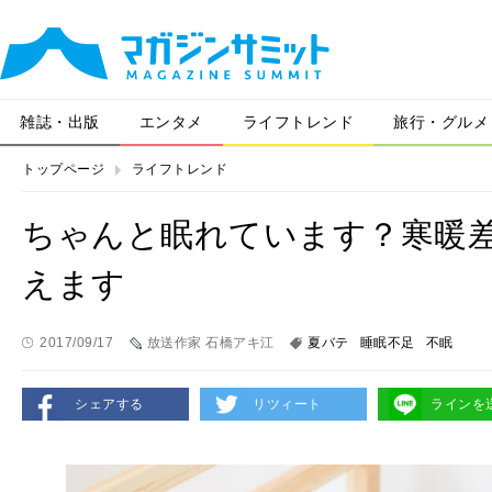
雑誌・出版
エンタメ
ライフトレンド
旅行・グルメ
トップページ
ライフトレンド
ちゃんと眠れています？寒暖
えます
2017/09/17
放送作家 石橋アキ江
夏バテ
睡眠不足
不眠
シェアする
リツィート
ラインを