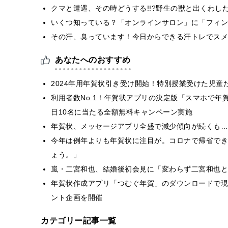
クマと遭遇、その時どうする!!?野生の獣と出くわし
いくつ知っている？「オンラインサロン」に「フィン
その汗、臭っています！今日からできる汗トレでスメ
あなたへのおすすめ
2024年用年賀状引き受け開始！特別授業受けた児
利用者数No.1！年賀状アプリの決定版「スマホで年
日10名に当たる全額無料キャンペーン実施
年賀状、メッセージアプリ全盛で減少傾向が続くも…
今年は例年よりも年賀状に注目が。コロナで帰省でき
ょう。」
嵐・二宮和也、結婚後初会見に「変わらず二宮和也と
年賀状作成アプリ「つむぐ年賀」のダウンロードで現
ント企画を開催
カテゴリー記事一覧