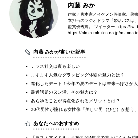
内藤 みか
作家／脚本家／イケメン評論家。著書
本担当のラジオドラマ『婚活バスは、
盟賞優秀賞。 ツイッター https://twitt
https://plaza.rakuten.co.jp/micanait
内藤 みかが書いた記事
テラス社交は夜も楽しい
ますます人気なグランピング体験の魅力とは？
進化したデート！今年の夏のデートは未来っぽさが人
最近話題のヌン活、その魅力は？
あらゆることが得点化されるメリットとは？
20代男性が憧れる女性像「美しい男（ひと）が想う
あなたへのおすすめ
「ラストアイドル」活動期間4年半で我々にくれた感