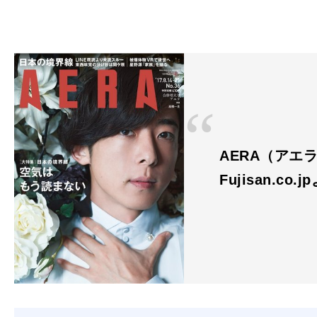
AERA（アエラ）
Fujisan.co.j