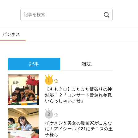
ビジネス
記事
雑誌
1
位
【ももクロ】またまた掟破りの神
対応！？「コンサート音漏れ参戦
いらっしゃいませ」
2
位
イケメン＆美女の漫画家がこんな
に！アイシールド21にテニスの王
子様ら