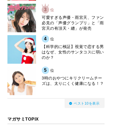
3
位
可愛すぎる声優・雨宮天、ファン
必見の「声優グランプリ」と「雨
宮天の有頂天・纏」が発売
4
位
【科学的に検証】視覚で恋する男
はなぜ、女性のサンタコスに弱い
のか？
5
位
3時のおやつにキリクリームチー
ズは、太りにくく健康になる！？
ベスト10を表示
マガサミTOPIX