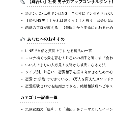
【縁合い】社長 男子力アップコンサルタント
頭ポンポン…壁ドンはNG！？女性にドン引きされな
【婚活NG男！】それは違うっ！！と思う「出会い始
恋愛のプロが教える！【仮氏】から本命にかわるため
あなたへのおすすめ
LINEで自然と質問上手になる魔法の一言
コロナ禍でも愛を育む！片思いの相手と過ごす『会わ
いい人止まりの人必見！友達から彼氏になる方法
タイプ別。片思い・恋愛相手を振り向かせるための心
恋愛は“必然”でできている。3万人を変えたメソッド
恋愛経験ゼロでも結婚はできる。結婚相談所ハピネス
カテゴリー記事一覧
気候変動の「緩和」と「適応」をテーマとしたイベン