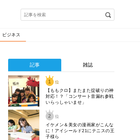
ビジネス
記事
雑誌
1
位
【ももクロ】またまた掟破りの神
対応！？「コンサート音漏れ参戦
いらっしゃいませ」
2
位
イケメン＆美女の漫画家がこんな
に！アイシールド21にテニスの王
子様ら