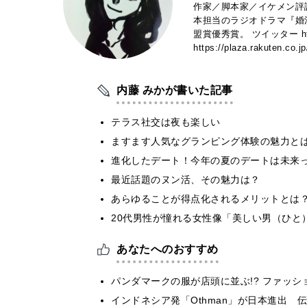
作家／脚本家／イケメン評
本担当のラジオドラマ『婚
盟賞優秀賞。 ツイッター https:
https://plaza.rakuten.co.j
内藤 みかが書いた記事
テラス社交は夜も楽しい
ますます人気なグランピング体験の魅力と
進化したデート！今年の夏のデートは未来
最近話題のヌン活、その魅力は？
あらゆることが得点化されるメリットとは
20代男性が憧れる女性像「美しい男（ひと
あなたへのおすすめ
パンダマークの服が店頭に並ぶ!? ファッ
インドネシア発「Othman」が日本進出