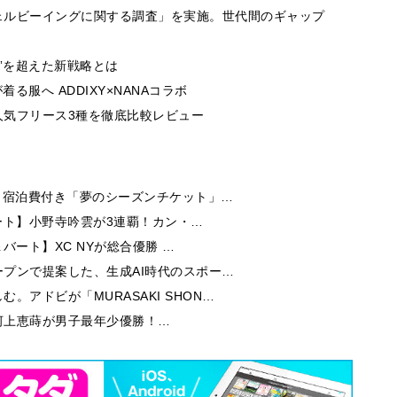
ェルビーイングに関する調査」を実施。世代間のギャップ
”を超えた新戦略とは
る服へ ADDIXY×NANAコラボ
人気フリース3種を徹底比較レビュー
券・宿泊費付き「夢のシーズンチケット」…
トリート】小野寺吟雲が3連覇！カン・…
＆バート】XC NYが総合優勝 …
ープンで提案した、生成AI時代のスポー…
アドビが「MURASAKI SHON…
ート】河上恵蒔が男子最年少優勝！…