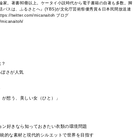
論家。著書80冊以上。ケータイ小説時代から電子書籍の自著も多数。脚
活バスは、ふるさとへ』(YBS)が文化庁芸術祭優秀賞＆日本民間放送連
//twitter.com/micanaitoh ブログ
p/micanaitoh/
は？
っぽさが人気
？
）が想う、美しい女（ひと）」
ション好きなら知っておきたい衣類の環境問題
 伝統的な素材と現代的シルエットで世界を目指す