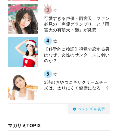
3
位
可愛すぎる声優・雨宮天、ファン
必見の「声優グランプリ」と「雨
宮天の有頂天・纏」が発売
4
位
【科学的に検証】視覚で恋する男
はなぜ、女性のサンタコスに弱い
のか？
5
位
3時のおやつにキリクリームチー
ズは、太りにくく健康になる！？
ベスト10を表示
マガサミTOPIX