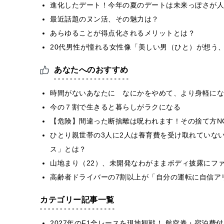
進化したデート！今年の夏のデートは未来っぽさが人
最近話題のヌン活、その魅力は？
あらゆることが得点化されるメリットとは？
20代男性が憧れる女性像「美しい男（ひと）が想う
あなたへのおすすめ
時間がないあなたに なにかをやめて、より身軽にな
今の７割で生きると暮らしがラクになる
【危険】間違った断捨離は呪われます！その捨て方N
ひとり親世帯の3⼈に2⼈は養育費を受け取れていない
ス」とは？
山地まり（22）、未開発なわがままボディ披露にフ
高齢者ドライバーの7割以上が「自分の運転に自信ア
カテゴリー記事一覧
2027年のF1全レースを現地観戦！ 航空券・宿泊