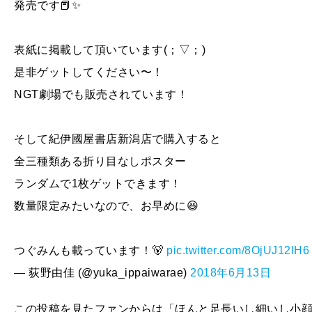
発売です📕✨
表紙に掲載して頂いています(；▽；)
是非ゲットしてください〜！
NGT劇場でも販売されています！
そして紀伊國屋書店新潟店で購入すると
全三種類ある折り目なしポスター
ランダムで1枚ゲットできます！
数量限定みたいなので、お早めに😆
つぐみんも載っています！🐻
pic.twitter.com/8OjUJ12lH6
— 荻野由佳 (@yuka_ippaiwarae)
2018年6月13日
この投稿を見たファンからは「ほんと足長いし細いし小