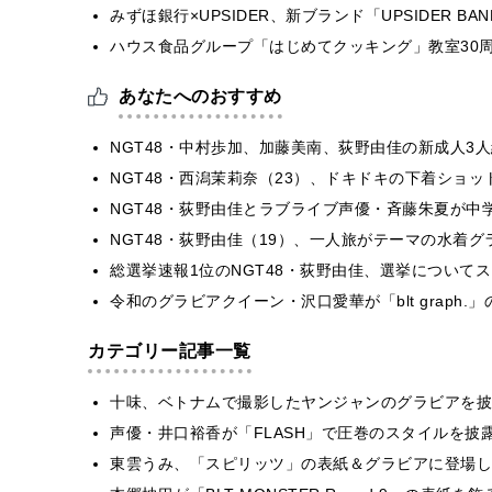
みずほ銀行×UPSIDER、新ブランド「UPSIDER BANK 
ハウス食品グループ「はじめてクッキング」教室30周
あなたへのおすすめ
NGT48・中村歩加、加藤美南、荻野由佳の新成人3
NGT48・西潟茉莉奈（23）、ドキドキの下着ショ
NGT48・荻野由佳とラブライブ声優・斉藤朱夏が
NGT48・荻野由佳（19）、一人旅がテーマの水着
総選挙速報1位のNGT48・荻野由佳、選挙について
令和のグラビアクイーン・沢口愛華が「blt graph
カテゴリー記事一覧
十味、ベトナムで撮影したヤンジャンのグラビアを披
声優・井口裕香が「FLASH」で圧巻のスタイルを披
東雲うみ、「スピリッツ」の表紙＆グラビアに登場し