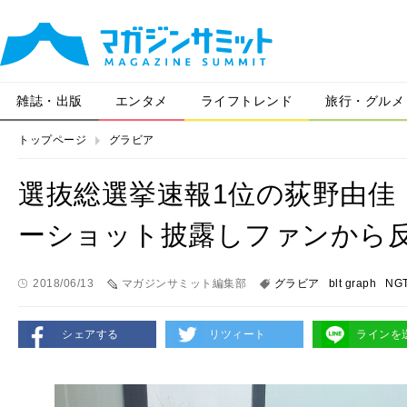
雑誌・出版
エンタメ
ライフトレンド
旅行・グルメ
トップページ
グラビア
選抜総選挙速報1位の荻野由佳
ーショット披露しファンから
2018/06/13
マガジンサミット編集部
グラビア
blt graph
NG
シェアする
リツィート
ラインを