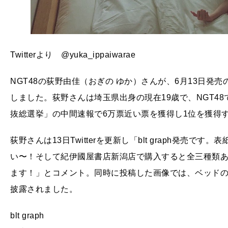
Twitterより @yuka_ippaiwarae
NGT48の荻野由佳（おぎの ゆか）さんが、6月13日発売の雑誌
しました。荻野さんは埼玉県出身の現在19歳で、NGT48で
抜総選挙」の中間速報で6万票近い票を獲得し1位を獲得
荻野さんは13日Twitterを更新し「blt graph発売
い〜！そして紀伊國屋書店新潟店で購入すると全三種類あ
ます！」とコメント。同時に投稿した画像では、ベッド
披露されました。
blt graph