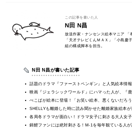
この記事を書いた人
N田 N昌
放送作家・ナンセンス絵本マニア 「
「天才テレビくんＭＡＸ」「小島慶子
組の構成脚本を担当。
N田 N昌が書いた記事
話題のドラマ『ファーストペンギン』と人気絵本情報
映画『ジェラシックワールド』にハマった人が、『鹿
ぺこぱが絵本に登場！「お笑い絵本、悪くないだろう
SHELLYも離婚した時に読み聞かせた離婚家族絵本
各局冬ドラマが面白い！ドラマ女子に刺さる大人女子
錦鯉ファンには絶対刺さる！M-1を毎年観ている人