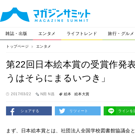
雑誌・出版
エンタメ
ライフトレンド
旅行・グルメ
トップページ
エンタメ
第22回日本絵本賞の受賞作発
うはそらにまるいつき」
2017/03/22
N田 N昌
絵本
絵本大賞
シェアする
リツィート
ラインを
まず、日本絵本賞とは、社団法人全国学校図書館協議会