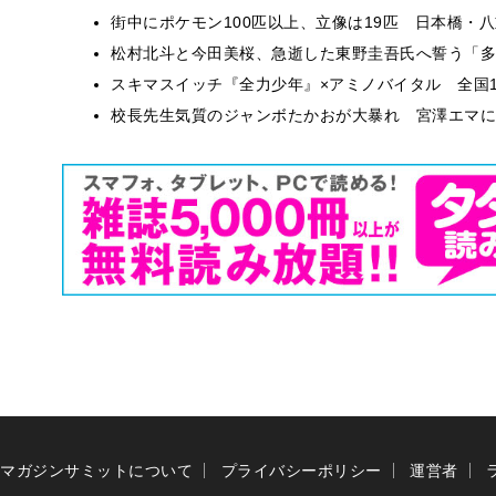
街中にポケモン100匹以上、立像は19匹 日本橋・八
松村北斗と今田美桜、急逝した東野圭吾氏へ誓う「多
スキマスイッチ『全力少年』×アミノバイタル 全国1
校長先生気質のジャンボたかおが大暴れ 宮澤エマに
マガジンサミットについて
プライバシーポリシー
運営者