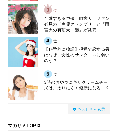
3
位
可愛すぎる声優・雨宮天、ファン
必見の「声優グランプリ」と「雨
宮天の有頂天・纏」が発売
4
位
【科学的に検証】視覚で恋する男
はなぜ、女性のサンタコスに弱い
のか？
5
位
3時のおやつにキリクリームチー
ズは、太りにくく健康になる！？
ベスト10を表示
マガサミTOPIX