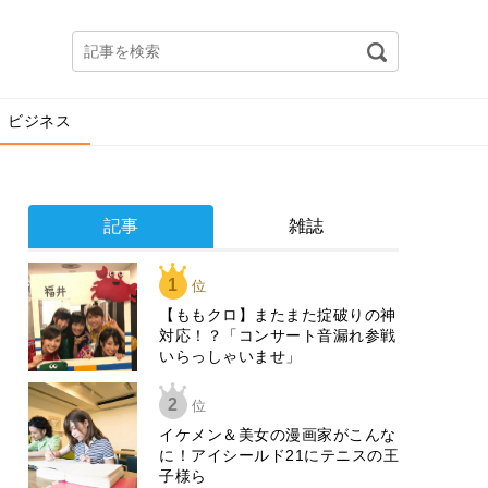
ビジネス
記事
雑誌
1
位
【ももクロ】またまた掟破りの神
対応！？「コンサート音漏れ参戦
いらっしゃいませ」
2
位
イケメン＆美女の漫画家がこんな
に！アイシールド21にテニスの王
子様ら