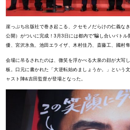
崖っぷち出版社で巻き起こる、クセモノだらけの仁義なき
公開）がついに完成！3月3日には都内で“騙し合いバトル
優、宮沢氷魚、池田エライザ、木村佳乃、斎藤工、國村
会場に吊るされたのは、微笑を浮かべる大泉の顔が大写しに
板。口元に書かれた「大逆転始めましょうか。」という
ャスト陣&吉田監督が登場となった。