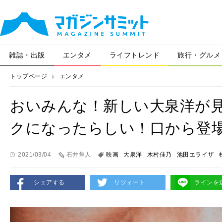
雑誌・出版
エンタメ
ライフトレンド
旅行・グルメ
トップページ
エンタメ
おいみんな！新しい大泉洋が
クになったらしい！口から登
2021/03/04
石井隼人
映画
大泉洋
木村佳乃
池田エライザ
シェアする
リツィート
ラインを