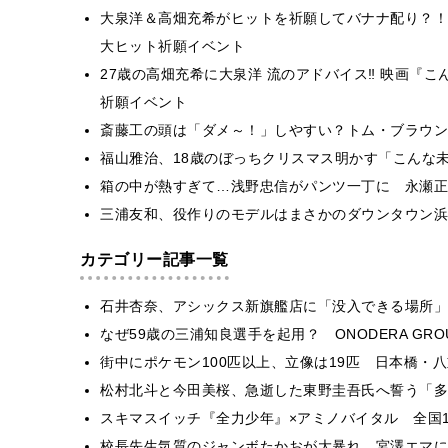
大泉洋＆高畑充希がヒットを祈願してバナナ配り？！
大ヒット祈願イベント
27歳の高畑充希に大泉洋 流のアドバイス‼ 映画『
祈願イベント
斎藤工の頭は「ダメ～！」しやすい？トム・ブラウン
福山雅治、18歳のぼっちクリスマス明かす「こんな
箱の中が熱すぎて…浅野忠信がパンツ一丁に 永瀬正
三浦友和、役作りのモデルはまさかのダウンタウン浜
カテゴリー記事一覧
石井杏奈、アシックス新旗艦店に「没入できる場所」
なぜ59歳の三浦知良選手を起用？ ONODERA GR
街中にポケモン100匹以上、立像は19匹 日本橋・八
松村北斗と今田美桜、急逝した東野圭吾氏へ誓う「多
スキマスイッチ『全力少年』×アミノバイタル 全国1
校長先生気質のジャンボたかおが大暴れ 宮澤エマに