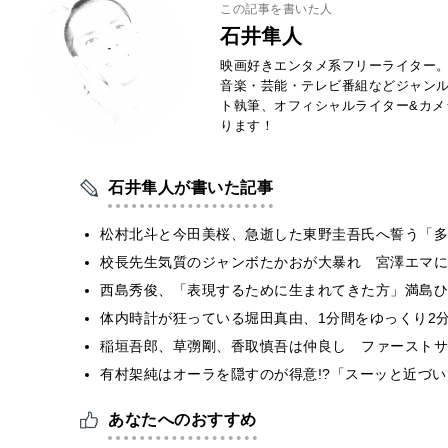
この記事を書いた人
石井隼人
映画好きエンタメ系フリーライター
音楽・芸能・テレビ番組などジャン
ト執筆、オフィシャルライター&カメ
ります！
石井隼人が書いた記事
松村北斗と今田美桜、急逝した東野圭吾氏へ誓う「多
校長先生気質のジャンボたかおが大暴れ 宮澤エマに
西島秀俊、「表現するために生まれてきた方」満島ひ
体内時計が狂っている堀田真由、1分間をゆっくり2
稲垣吾郎、草彅剛、香取慎吾は仲良し ファーストサ
有村架純はオーラを隠すのが得意!?「スーッと近づ
あなたへのおすすめ