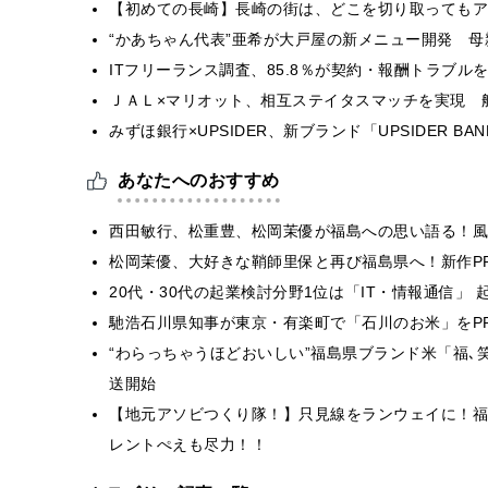
【初めての長崎】長崎の街は、どこを切り取ってもア
“かあちゃん代表”亜希が大戸屋の新メニュー開発 
ITフリーランス調査、85.8％が契約・報酬トラブ
ＪＡＬ×マリオット、相互ステイタスマッチを実現 
みずほ銀行×UPSIDER、新ブランド「UPSIDER BANK 
あなたへのおすすめ
西田敏行、松重豊、松岡茉優が福島への思い語る！風
松岡茉優、大好きな鞘師里保と再び福島県へ！新作P
20代・30代の起業検討分野1位は「IT・情報通信」
馳浩石川県知事が東京・有楽町で「石川のお米」をP
“わらっちゃうほどおいしい”福島県ブランド米「福､
送開始
【地元アソビつくり隊！】只見線をランウェイに！福
レントぺえも尽力！！