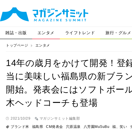
雑誌・出版
エンタメ
ライフトレンド
旅行・グルメ
トップページ
エンタメ
14年の歳月をかけて開発！登
当に美味しい福島県の新ブラ
開始。発表会にはソフトボー
木ヘッドコーチも登場
2021/10/29
マガジンサミット編集部
ブランド米
福島県
CM発表会
穴原温泉
八芳園MuSuBu
福、笑い