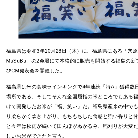
福島県は令和3年10月28日（木）に、福島県にある「穴
MuSuBu」の2会場にて本格的に販売を開始する福島の
びCM発表会を開催した。
福島県は米の食味ラインキングで4年連続「特A」獲得数日
場所である。そしてそんな全国屈指の米どころでもある福
けて開発したお米が「福、笑い」だ。福島県産米の中で
り柔らかく炊き上がり、もちもちした食感と強い香りと
と今年は秋雨が続いて田んぼがぬかるみ、稲刈りが大変
しいお米ができたと言う。