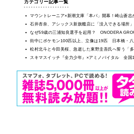
カテゴリー記事一覧
マウントレーニア×新潮文庫「本パ」開幕！崎山蒼志
石井杏奈、アシックス新旗艦店に「没入できる場所」
なぜ59歳の三浦知良選手を起用？ ONODERA GR
街中にポケモン100匹以上、立像は19匹 日本橋・八
松村北斗と今田美桜、急逝した東野圭吾氏へ誓う「多
スキマスイッチ『全力少年』×アミノバイタル 全国1