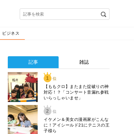
ビジネス
記事
雑誌
1
位
【ももクロ】またまた掟破りの神
対応！？「コンサート音漏れ参戦
いらっしゃいませ」
2
位
イケメン＆美女の漫画家がこんな
に！アイシールド21にテニスの王
子様ら