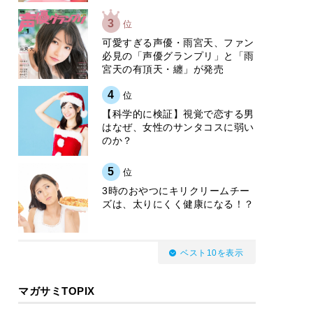
3
位
可愛すぎる声優・雨宮天、ファン
必見の「声優グランプリ」と「雨
宮天の有頂天・纏」が発売
4
位
【科学的に検証】視覚で恋する男
はなぜ、女性のサンタコスに弱い
のか？
5
位
3時のおやつにキリクリームチー
ズは、太りにくく健康になる！？
ベスト10を表示
マガサミTOPIX