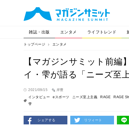
雑誌・出版
エンタメ
ライフトレンド
トップページ
エンタメ
【マガジンサミット前編
イ・雫が語る「ニーズ至
2021/09/15
岸豊
インタビュー
eスポーツ
ニーズ至上主義
RAGE
RAGE Sh
雫
シェアする
リツィート