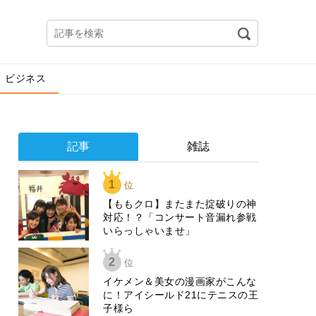
ビジネス
記事
雑誌
1
位
【ももクロ】またまた掟破りの神
対応！？「コンサート音漏れ参戦
いらっしゃいませ」
2
位
イケメン＆美女の漫画家がこんな
に！アイシールド21にテニスの王
子様ら