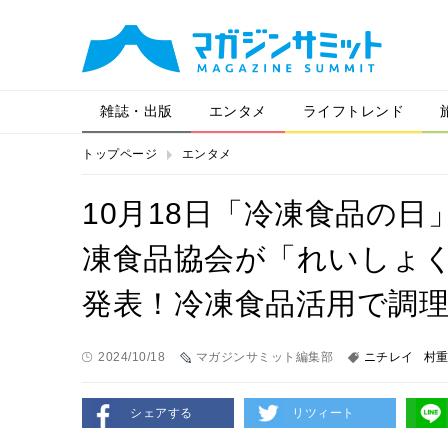
雑誌・出版
エンタメ
ライフトレンド
トップページ
エンタメ
10月18日「冷凍食品の
凍食品協会が「れいしょく
発表！冷凍食品活用で調
2024/10/18
マガジンサミット編集部
ニチレイ
村
シェアする
リツィート