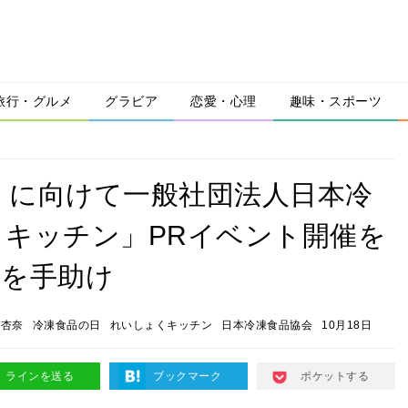
旅行・グルメ
グラビア
恋愛・心理
趣味・スポーツ
日」に向けて一般社団法人日本冷
キッチン」PRイベント開催を
理を手助け
重杏奈
冷凍食品の日
れいしょくキッチン
日本冷凍食品協会
10月18日
ラインを送る
ブックマーク
ポケットする