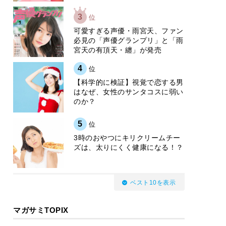
3
位
可愛すぎる声優・雨宮天、ファン
必見の「声優グランプリ」と「雨
宮天の有頂天・纏」が発売
4
位
【科学的に検証】視覚で恋する男
はなぜ、女性のサンタコスに弱い
のか？
5
位
3時のおやつにキリクリームチー
ズは、太りにくく健康になる！？
ベスト10を表示
マガサミTOPIX