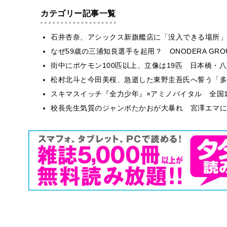
カテゴリー記事一覧
石井杏奈、アシックス新旗艦店に「没入できる場所」
なぜ59歳の三浦知良選手を起用？ ONODERA GR
街中にポケモン100匹以上、立像は19匹 日本橋・八
松村北斗と今田美桜、急逝した東野圭吾氏へ誓う「多
スキマスイッチ『全力少年』×アミノバイタル 全国1
校長先生気質のジャンボたかおが大暴れ 宮澤エマに