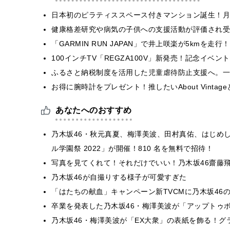
日本初のピラティススペース付きマンション誕生！月
健康格差研究や病気の子供への支援活動が評価され受
「GARMIN RUN JAPAN」で井上咲楽が5kmを走
100インチTV「REGZA100V」新発売！記念イベ
ふるさと納税制度を活用した児童虐待防止支援へ。一
お得に腕時計をプレゼント！推したいAbout Vintag
あなたへのおすすめ
乃木坂46・秋元真夏、梅澤美波、田村真佑、はじめ
ル学園祭 2022」が開催！810 名を無料で招待！
写真を見てくれて！それだけでいい！乃木坂46齋藤
乃木坂46が自撮りする様子が可愛すぎた
「はたちの献血」キャンペーン新TVCMに乃木坂46
卒業を発表した乃木坂46・梅澤美波が「アップトゥ
乃木坂46・梅澤美波が「EX大衆」の表紙を飾る！