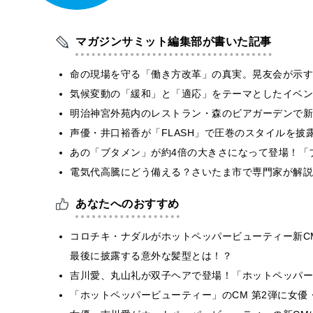
マガジンサミット編集部が書いた記事
​命の現場を守る「働き方改革」の真実。晃友会が示
気候変動の「緩和」と「適応」をテーマとしたイベン
明治神宮外苑内のレストラン・森のビアガーデンで新
声優・井口裕香が「FLASH」で圧巻のスタイルを披
あの「ブタメン」が約4倍の大きさになって登場！「ブ
電気代高騰にどう備える？さいたま市で専門家が解説
あなたへのおすすめ
コロチキ・ナダルがホットペッパービューティー新C
最後に披露する意外な髪型とは！？
吉川愛、丸山礼が双子ヘアで登場！「ホットペッパー
「ホットペッパービューティー」のCM 第2弾に女