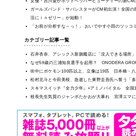
女優・吉川愛がホットペッパービューティーの新CM
ガールズバンド・サバシスターがCM初出演！全国の
活にｉｎゼリー」が始動！
「お前が分析すな～っ！」 おいでやす小田のツッコミが炸
カテゴリー記事一覧
石井杏奈、アシックス新旗艦店に「没入できる場所」
なぜ59歳の三浦知良選手を起用？ ONODERA GR
街中にポケモン100匹以上、立像は19匹 日本橋・八
松村北斗と今田美桜、急逝した東野圭吾氏へ誓う「多
スキマスイッチ『全力少年』×アミノバイタル 全国1
校長先生気質のジャンボたかおが大暴れ 宮澤エマに