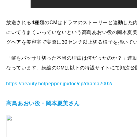
放送される4種類のCMはドラマのストーリーと連動した
にいてうまくいっていないという高鳥あおい役の岡本夏
グヘアを美容室で実際に30センチ以上切る様子を描いて
「髪をバッサリ切った本当の理由は何だったのか？」連
なっています。続編のCMは以下の特設サイトにて順次公
https://beauty.hotpepper.jp/doc/cp/drama2002/
高鳥あおい役・岡本夏美さん