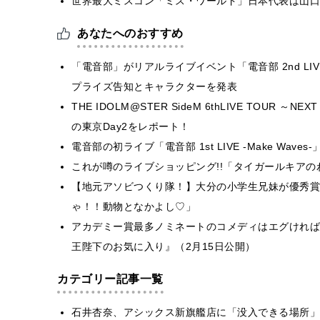
世界最大ミスコン「ミス・ワールド」日本代表は山口
あなたへのおすすめ
「電音部」がリアルライブイベント「電音部 2nd LIVE
プライズ告知とキャラクターを発表
THE IDOLM@STER SideM 6thLIVE TOUR ～NE
の東京Day2をレポート！
電音部の初ライブ「電音部 1st LIVE -Make Wa
これが噂のライブショッピング!!「タイガールキア
【地元アソビつくり隊！】大分の小学生兄妹が優秀賞
ゃ！！動物となかよし♡」
アカデミー賞最多ノミネートのコメディはエグければ
王陛下のお気に入り』（2月15日公開）
カテゴリー記事一覧
石井杏奈、アシックス新旗艦店に「没入できる場所」