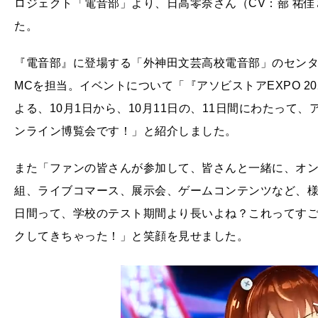
ロジェ
クト「電音部」より、日高零奈さん（CV：蔀 祐
た。
『電音部』に登場する「外神田文芸高校電音部」のセン
MCを担当。イベントについて「『アソビストアEXPO 2
よる、10月1日から、10月11日の、11日間にわたっ
ンライン博覧会です！」と紹介しました。
また「ファンの皆さんが参加して、皆さんと一緒に、オ
組、ライブコマース、展示会、ゲームコンテンツなど、様
日間って、学校のテスト期間より長いよね？これってすご
クしてきちゃった！」と笑顔を見せました。