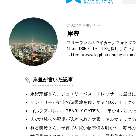
この記事を書いた人
岸豊
フリーランスのライター／フォトグラ
Nikon D850、F6、F3を愛用し
→https://www.kyphotography.online/
岸豊が書いた記事
永野芽郁さん、ジュエリーベストドレッサーに選出に
サントリーが架空の遊園地を疾走する4DXアトラク
ゴルフアパレル「PEARLY GATES」、車いすバ
人や地域への配慮が込められた太陽ファルマテックの福
桐谷美玲さん、子育て& 買い物事情を明かす「毎日