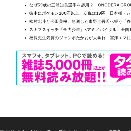
なぜ59歳の三浦知良選手を起用？ ONODERA GR
街中にポケモン100匹以上、立像は19匹 日本橋・八
松村北斗と今田美桜、急逝した東野圭吾氏へ誓う「多
スキマスイッチ『全力少年』×アミノバイタル 全国1
校長先生気質のジャンボたかおが大暴れ 宮澤エマに