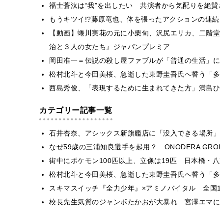
福士蒼汰は“我”を出したい 共演者から気配りを絶賛
もうキツイ!?藤原竜也、体を張ったアクションの連
【動画】蜷川実花の元に小栗旬、沢尻エリカ、二階堂
治と３人の女たち』ジャパンプレミア
岡田准一＝伝説の殺し屋ファブルが「普通の生活」に
松村北斗と今田美桜、急逝した東野圭吾氏へ誓う「多
西島秀俊、「表現するために生まれてきた方」満島ひ
カテゴリー記事一覧
石井杏奈、アシックス新旗艦店に「没入できる場所」
なぜ59歳の三浦知良選手を起用？ ONODERA GR
街中にポケモン100匹以上、立像は19匹 日本橋・八
松村北斗と今田美桜、急逝した東野圭吾氏へ誓う「多
スキマスイッチ『全力少年』×アミノバイタル 全国1
校長先生気質のジャンボたかおが大暴れ 宮澤エマに