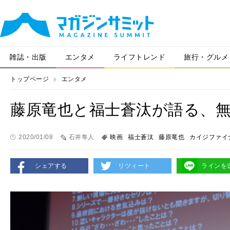
雑誌・出版
エンタメ
ライフトレンド
旅行・グルメ
トップページ
エンタメ
藤原竜也と福士蒼汰が語る、
2020/01/08
石井隼人
映画
福士蒼汰
藤原竜也
カイジファイ
シェアする
リツィート
ラインを