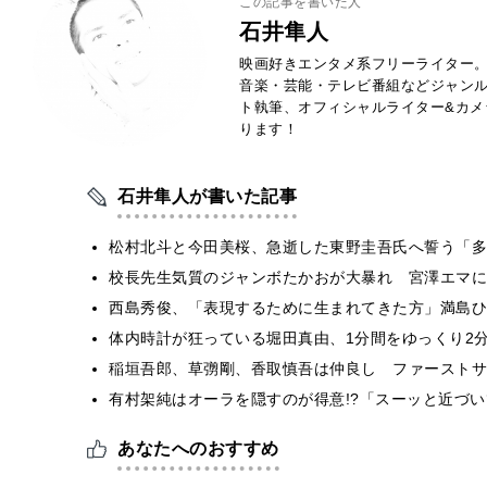
この記事を書いた人
石井隼人
映画好きエンタメ系フリーライター
音楽・芸能・テレビ番組などジャン
ト執筆、オフィシャルライター&カメ
ります！
石井隼人が書いた記事
松村北斗と今田美桜、急逝した東野圭吾氏へ誓う「多
校長先生気質のジャンボたかおが大暴れ 宮澤エマに
西島秀俊、「表現するために生まれてきた方」満島ひ
体内時計が狂っている堀田真由、1分間をゆっくり2
稲垣吾郎、草彅剛、香取慎吾は仲良し ファーストサ
有村架純はオーラを隠すのが得意!?「スーッと近づ
あなたへのおすすめ