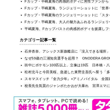
Fカップ・平嶋夏海の肉感的ボディに男性ファンから
Fカップ・平嶋夏海、ランジェリーショットに「世界
Fカップ・平嶋夏海のランジェリーショットに「スタ
Fカップ・平嶋夏海、大人の魅力あふれるランジェリ
平嶋夏海、Fカップバストの肉感的ボディを披露しフ
カテゴリー記事一覧
石井杏奈、アシックス新旗艦店に「没入できる場所」
なぜ59歳の三浦知良選手を起用？ ONODERA GR
街中にポケモン100匹以上、立像は19匹 日本橋・八
松村北斗と今田美桜、急逝した東野圭吾氏へ誓う「多
スキマスイッチ『全力少年』×アミノバイタル 全国1
校長先生気質のジャンボたかおが大暴れ 宮澤エマに