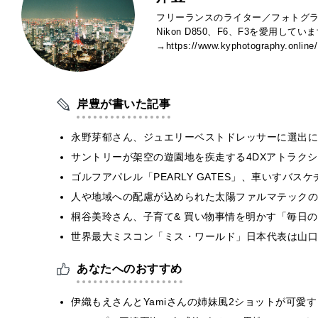
フリーランスのライター／フォトグラ
Nikon D850、F6、F3を愛用し
→https://www.kyphotography.online/
岸豊が書いた記事
永野芽郁さん、ジュエリーベストドレッサーに選出に
サントリーが架空の遊園地を疾走する4DXアトラク
ゴルフアパレル「PEARLY GATES」、車いすバ
人や地域への配慮が込められた太陽ファルマテックの福
桐谷美玲さん、子育て& 買い物事情を明かす「毎日
世界最大ミスコン「ミス・ワールド」日本代表は山口
あなたへのおすすめ
伊織もえさんとYamiさんの姉妹風2ショットが可愛