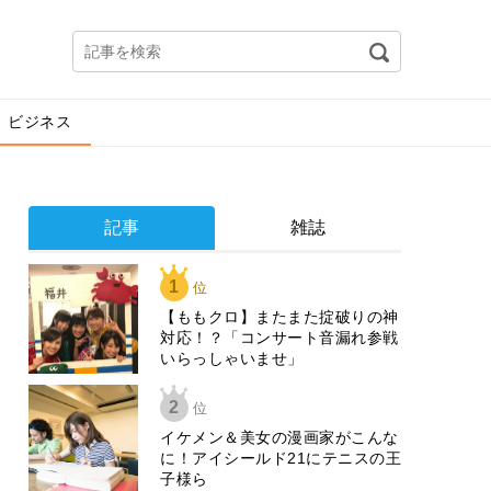
ビジネス
記事
雑誌
1
位
【ももクロ】またまた掟破りの神
対応！？「コンサート音漏れ参戦
いらっしゃいませ」
2
位
イケメン＆美女の漫画家がこんな
に！アイシールド21にテニスの王
子様ら