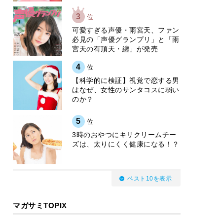
3
位
可愛すぎる声優・雨宮天、ファン
必見の「声優グランプリ」と「雨
宮天の有頂天・纏」が発売
4
位
【科学的に検証】視覚で恋する男
はなぜ、女性のサンタコスに弱い
のか？
5
位
3時のおやつにキリクリームチー
ズは、太りにくく健康になる！？
ベスト10を表示
マガサミTOPIX