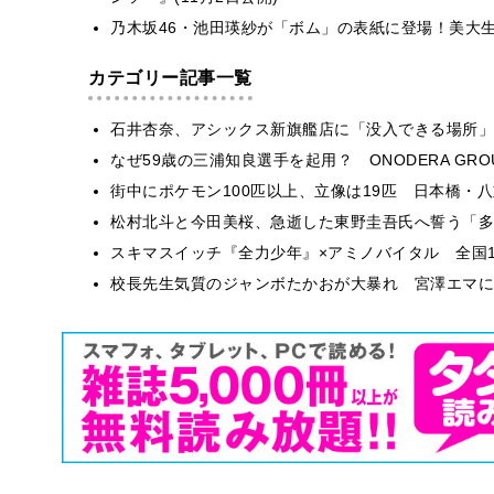
乃木坂46・池田瑛紗が「ボム」の表紙に登場！美大
カテゴリー記事一覧
石井杏奈、アシックス新旗艦店に「没入できる場所」
なぜ59歳の三浦知良選手を起用？ ONODERA GR
街中にポケモン100匹以上、立像は19匹 日本橋・八
松村北斗と今田美桜、急逝した東野圭吾氏へ誓う「多
スキマスイッチ『全力少年』×アミノバイタル 全国1
校長先生気質のジャンボたかおが大暴れ 宮澤エマに