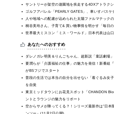
サントリーが架空の遊園地を疾走する4DXアトラク
ゴルフアパレル「PEARLY GATES」、車いすバ
人や地域への配慮が込められた太陽ファルマテックの福
桐谷美玲さん、子育て& 買い物事情を明かす「毎日
世界最大ミスコン「ミス・ワールド」日本代表は山口
あなたへのおすすめ
ダレノガレ明美＆りんごちゃん、超新説「童話劇場」
要潤らが「介護福祉の仕事」の魅力を発信！新番組『
がBSフジでスタート
普段の生活では本当の自分を出せない「着ぐるみ女子
を自覚
東京ミッドタウンにお花見スポット「CHANDON Blo
ントとラウンジの魅力をリポート
空からサメが降ってくる？！シリーズ最新作は”日本限
ンソー』(11月2日公開)