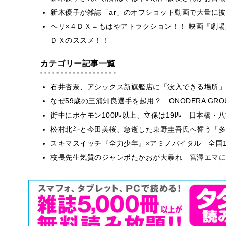
新木優子が雑誌「ar」のオフショット動画で大量に
ヘリ×４ＤＸ＝もはやアトラクション！！ 映画『劇場
ＤＸのススメ！！
カテゴリー記事一覧
石井杏奈、アシックス新旗艦店に「没入できる場所」
なぜ59歳の三浦知良選手を起用？ ONODERA GR
街中にポケモン100匹以上、立像は19匹 日本橋・八
松村北斗と今田美桜、急逝した東野圭吾氏へ誓う「多
スキマスイッチ『全力少年』×アミノバイタル 全国1
校長先生気質のジャンボたかおが大暴れ 宮澤エマに