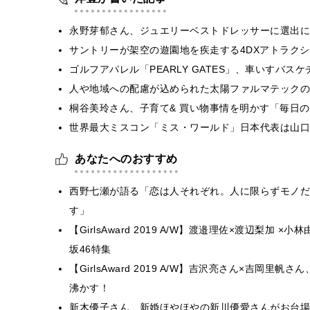
永野芽郁さん、ジュエリーベストドレッサーに選出に
サントリーが架空の遊園地を疾走する4DXアトラク
ゴルフアパレル「PEARLY GATES」、車いすバ
人や地域への配慮が込められた太陽ファルマテックの福
桐谷美玲さん、子育て& 買い物事情を明かす「毎日
世界最大ミスコン「ミス・ワールド」日本代表は山口
あなたへのおすすめ
西野七瀬が語る「恋は人それぞれ。人に限らずモノだ
す」
【GirlsAward 2019 A/W】渡邉理佐×渡辺梨加
坂46特集
【GirlsAward 2019 A/W】吉沢亮さん×吉岡
沸かす！
新木優子さん、新婚ほやほやの新川優愛さんがお台場