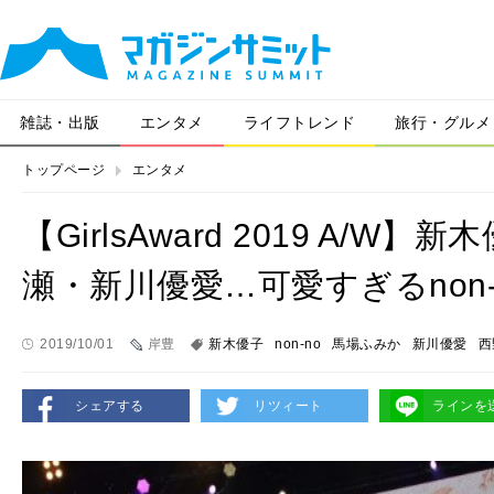
雑誌・出版
エンタメ
ライフトレンド
旅行・グルメ
トップページ
エンタメ
【GirlsAward 2019 A/
瀬・新川優愛…可愛すぎるnon
2019/10/01
岸豊
新木優子
non-no
馬場ふみか
新川優愛
西
シェアする
リツィート
ラインを