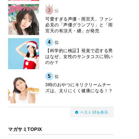
3
位
可愛すぎる声優・雨宮天、ファン
必見の「声優グランプリ」と「雨
宮天の有頂天・纏」が発売
4
位
【科学的に検証】視覚で恋する男
はなぜ、女性のサンタコスに弱い
のか？
5
位
3時のおやつにキリクリームチー
ズは、太りにくく健康になる！？
ベスト10を表示
マガサミTOPIX