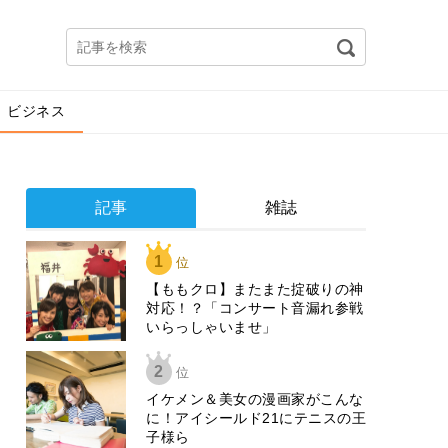
ビジネス
記事
雑誌
1
位
【ももクロ】またまた掟破りの神
対応！？「コンサート音漏れ参戦
いらっしゃいませ」
2
位
イケメン＆美女の漫画家がこんな
に！アイシールド21にテニスの王
子様ら