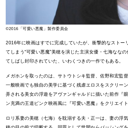
©2016「可愛い悪魔」製作委員会
2016年に映画はすでに完成していたが、衝撃的なスト
てしまう“可愛い悪魔”美穂を演じた主演女優・七海なな
てしばし封印されていた、いわくつきの一作でもある。
メガホンを取ったのは、サトウトシキ監督、佐野和宏監
一般映画でも独自の美学に基づく残虐エロスをスクリー
弄される美女の浮遊をアヴァンギャルドに描いた前作『眼
ン充満の王道ピンク映画風に『可愛い悪魔』をクリエイ
ロリ系妻の美穂（七海）を耽溺する夫・正一は、妻の浮
穂の目の前で切断する。同罪として世間からバッシング