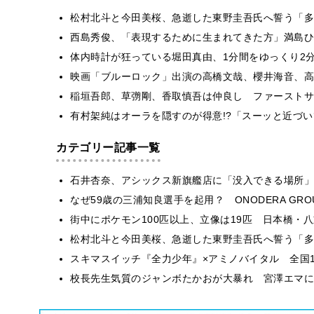
松村北斗と今田美桜、急逝した東野圭吾氏へ誓う「多
西島秀俊、「表現するために生まれてきた方」満島ひ
体内時計が狂っている堀田真由、1分間をゆっくり2
映画「ブルーロック」出演の高橋文哉、櫻井海音、高橋
稲垣吾郎、草彅剛、香取慎吾は仲良し ファーストサ
有村架純はオーラを隠すのが得意!?「スーッと近づ
カテゴリー記事一覧
石井杏奈、アシックス新旗艦店に「没入できる場所」
なぜ59歳の三浦知良選手を起用？ ONODERA GR
街中にポケモン100匹以上、立像は19匹 日本橋・八
松村北斗と今田美桜、急逝した東野圭吾氏へ誓う「多
スキマスイッチ『全力少年』×アミノバイタル 全国1
校長先生気質のジャンボたかおが大暴れ 宮澤エマに