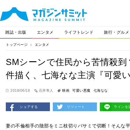
雑誌・出版
エンタメ
ライフトレンド
旅行・グルメ
トップページ
エンタメ
SMシーンで住民から苦情殺到
件描く、七海なな主演『可愛
2018/06/18
石井隼人
映画
可愛い悪魔
七海なな
シェアする
リツィート
ラインを
妻の不倫相手の陰部をミニ枝切りバサミで切断！そんな