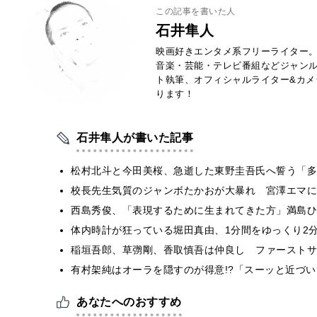
この記事を書いた人
石井隼人
映画好きエンタメ系フリーライター
音楽・芸能・テレビ番組などジャン
ト執筆、オフィシャルライター&カメ
ります！
石井隼人が書いた記事
松村北斗と今田美桜、急逝した東野圭吾氏へ誓う「多
校長先生気質のジャンボたかおが大暴れ 宮澤エマに
西島秀俊、「表現するために生まれてきた方」満島ひ
体内時計が狂っている堀田真由、1分間をゆっくり2
稲垣吾郎、草彅剛、香取慎吾は仲良し ファーストサ
有村架純はオーラを隠すのが得意!?「スーッと近づ
あなたへのおすすめ