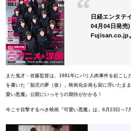
日経エンタテイン
04月04日発売)
Fujisan.co.j
また鬼才・佐藤監督は、1981年にパリ人肉事件を起こ
を書いた「胎児の夢（仮）」映画化企画も宙に浮いたま
愛い悪魔』公開にいっそうの期待がかかる！
今こそ目撃するべき映画『可愛い悪魔』は、6月23日～7月6日