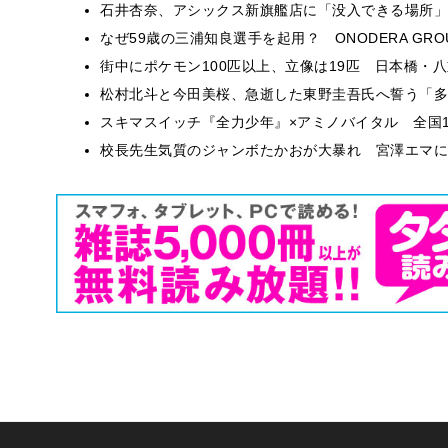
石井杏奈、アシックス新旗艦店に「没入できる場所」
なぜ59歳の三浦知良選手を起用？ ONODERA GR
街中にポケモン100匹以上、立像は19匹 日本橋・八
松村北斗と今田美桜、急逝した東野圭吾氏へ誓う「多
スキマスイッチ『全力少年』×アミノバイタル 全国1
校長先生気質のジャンボたかおが大暴れ 宮澤エマに