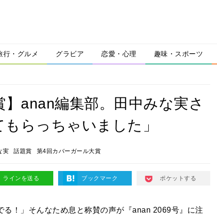
旅行・グルメ
グラビア
恋愛・心理
趣味・スポーツ
】anan編集部。田中みな実さ
てもらっちゃいました」
な実
話題賞
第4回カバーガール大賞
ラインを送る
ブックマーク
ポケットする
る！」そんなため息と称賛の声が『anan 2069号』に注