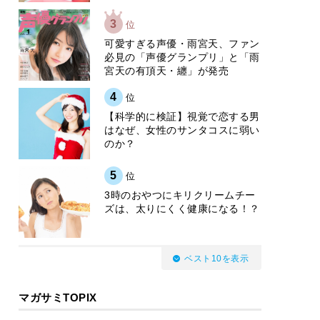
3
位
可愛すぎる声優・雨宮天、ファン
必見の「声優グランプリ」と「雨
宮天の有頂天・纏」が発売
4
位
【科学的に検証】視覚で恋する男
はなぜ、女性のサンタコスに弱い
のか？
5
位
3時のおやつにキリクリームチー
ズは、太りにくく健康になる！？
ベスト10を表示
マガサミTOPIX