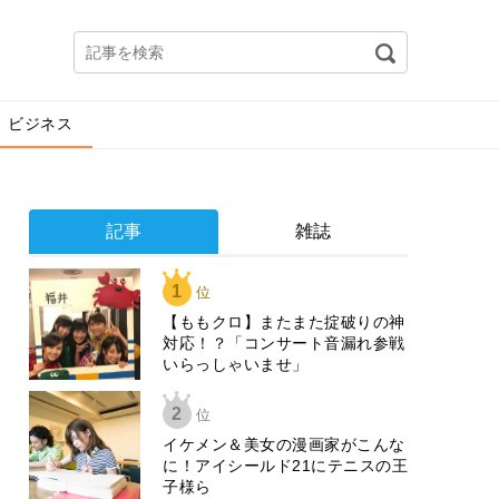
ビジネス
記事
雑誌
1
位
【ももクロ】またまた掟破りの神
対応！？「コンサート音漏れ参戦
いらっしゃいませ」
2
位
イケメン＆美女の漫画家がこんな
に！アイシールド21にテニスの王
子様ら