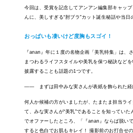
今回は、受賞を記念してアンアン編集部キャップ
んに、美しすぎる“肘ブラ”カット誕生秘話や当
おっぱいも凄いけど度胸もスゴイ！
『anan』年に１度の名物企画「美乳特集」は
まつわるライフスタイルや美乳を保つ秘訣などを
披露することも話題の1つです。
―― まずは田中みな実さんが表紙を飾られた経
何人か候補の方がいましたが、たまたま担当ライ
て、みな実さんが“美乳”であることを知ってい
でオファーしたところ、「『anan』ならば脱
すると色白でお肌もキレイ！ 撮影前のお打合せ