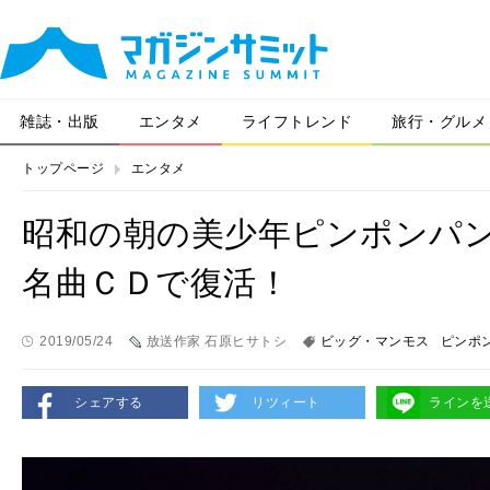
雑誌・出版
エンタメ
ライフトレンド
旅行・グルメ
トップページ
エンタメ
昭和の朝の美少年ピンポンパ
名曲ＣＤで復活！
2019/05/24
放送作家 石原ヒサトシ
ビッグ・マンモス
ピンポ
シェアする
リツィート
ラインを