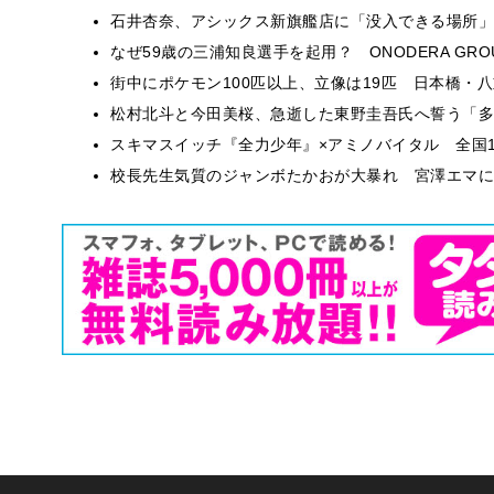
石井杏奈、アシックス新旗艦店に「没入できる場所」
なぜ59歳の三浦知良選手を起用？ ONODERA GR
街中にポケモン100匹以上、立像は19匹 日本橋・八
松村北斗と今田美桜、急逝した東野圭吾氏へ誓う「多
スキマスイッチ『全力少年』×アミノバイタル 全国1
校長先生気質のジャンボたかおが大暴れ 宮澤エマに