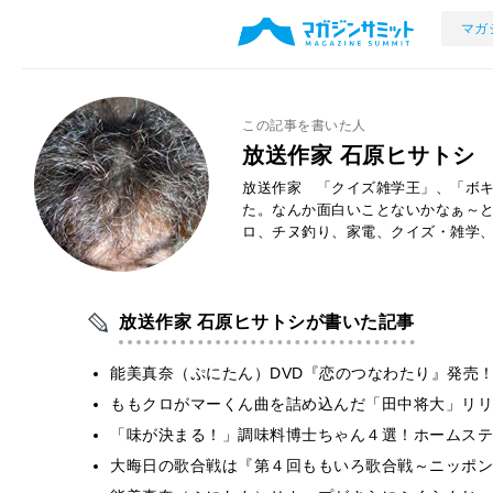
マガ
この記事を書いた人
放送作家 石原ヒサトシ
放送作家 「クイズ雑学王」、「ボキ
た。なんか面白いことないかなぁ～
ロ、チヌ釣り、家電、クイズ・雑学
放送作家 石原ヒサトシが書いた記事
能美真奈（ぷにたん）DVD『恋のつなわたり』発売
ももクロがマーくん曲を詰め込んだ「田中将大」リリ
「味が決まる！」調味料博士ちゃん４選！ホームステ
大晦日の歌合戦は『第４回ももいろ歌合戦～ニッポン