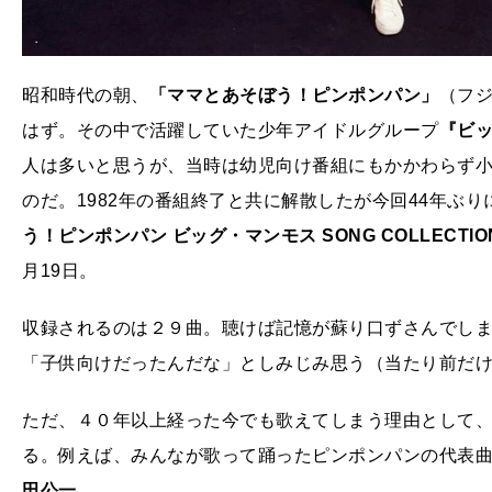
昭和時代の朝、
「ママとあそぼう！ピンポンパン」
（フ
はず。その中で活躍していた少年アイドルグループ
『ビ
人は多いと思うが、当時は幼児向け番組にもかかわらず
のだ。1982年の番組終了と共に解散したが今回44年ぶ
う！ピンポンパン
ビッグ・マンモス SONG COLLECTIO
月19日。
収録されるのは２９曲。聴けば記憶が蘇り口ずさんでし
「子供向けだったんだな」としみじみ思う（当たり前だ
ただ、４０年以上経った今でも歌えてしまう理由として
る。例えば、みんなが歌って踊ったピンポンパンの代表
田公一
。