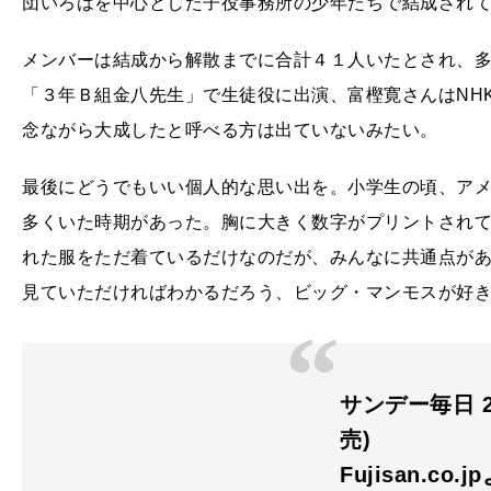
団いろはを中心とした子役事務所の少年たちで結成され
メンバーは結成から解散までに合計４１人いたとされ、
「３年Ｂ組金八先生」で生徒役に出演、富樫寛さんはNH
念ながら大成したと呼べる方は出ていないみたい。
最後にどうでもいい個人的な思い出を。小学生の頃、ア
多くいた時期があった。胸に大きく数字がプリントされ
れた服をただ着ているだけなのだが、みんなに共通点が
見ていただければわかるだろう、ビッグ・マンモスが好
サンデー毎日 20
売)
Fujisan.co.j