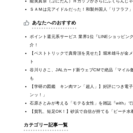
能美真奈（ぷにたん）Ｈカップがさらにふくらんじゃ
ＳＡＭは元アイドルだった！和製外国人「リフラフ」
あなたへのおすすめ
ポイント還元系サービス 業界1位『LINEショッピン
介！
【ベストトリックで真骨頂を見せた】堀米雄斗が金メ
ト
谷川りさこ、JALカード新ウェブCMで絶品「マイル
も
【学研の図鑑 キン肉マン「超人」】好評につき電子
ンッ！」
石原さとみが考える「モテる女性」を雑誌『with』
【貧乳、短足OK！】砂浜で自信が持てる「ビーチ水
カテゴリー記事一覧