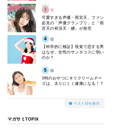
3
位
可愛すぎる声優・雨宮天、ファン
必見の「声優グランプリ」と「雨
宮天の有頂天・纏」が発売
4
位
【科学的に検証】視覚で恋する男
はなぜ、女性のサンタコスに弱い
のか？
5
位
3時のおやつにキリクリームチー
ズは、太りにくく健康になる！？
ベスト10を表示
マガサミTOPIX