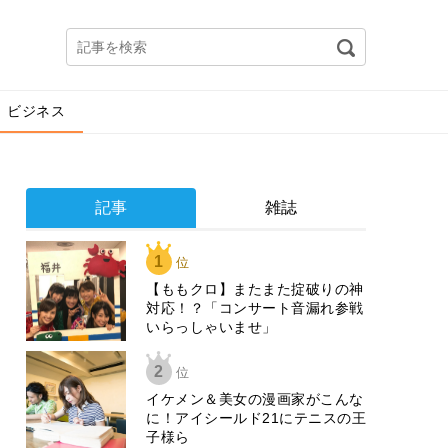
ビジネス
記事
雑誌
1
位
【ももクロ】またまた掟破りの神
対応！？「コンサート音漏れ参戦
いらっしゃいませ」
2
位
イケメン＆美女の漫画家がこんな
に！アイシールド21にテニスの王
子様ら