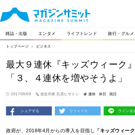
雑誌・出版
エンタメ
ライフトレンド
旅行・グルメ
トップページ
ビジネス
最大９連休『キッズウィーク
「３、４連休を増やそうよ」
2017/06/08
放送作家 石原ヒサトシ
連休
休日
祝日
シェアする
リツィート
ラインを
政府が、
2018
年
4
月からの導入を目指し
「キッズウィーク