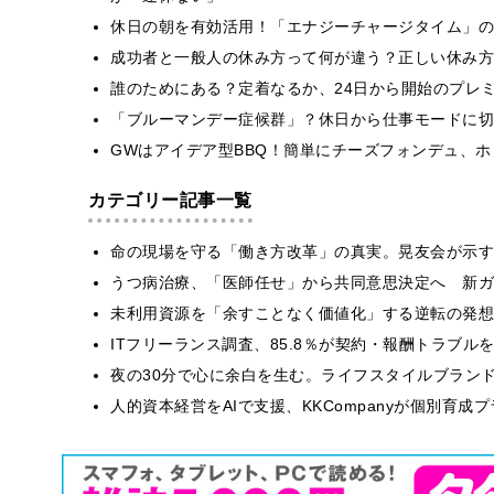
休日の朝を有効活用！「エナジーチャージタイム」の
成功者と一般人の休み方って何が違う？正しい休み方
誰のためにある？定着なるか、24日から開始のプレ
「ブルーマンデー症候群」？休日から仕事モードに切
GWはアイデア型BBQ！簡単にチーズフォンデュ、
カテゴリー記事一覧
​命の現場を守る「働き方改革」の真実。晃友会が示
うつ病治療、「医師任せ」から共同意思決定へ 新ガ
​​未利用資源を「余すことなく価値化」する逆転の発
ITフリーランス調査、85.8％が契約・報酬トラブ
​夜の30分で心に余白を生む。ライフスタイルブラン
人的資本経営をAIで支援、KKCompanyが個別育成