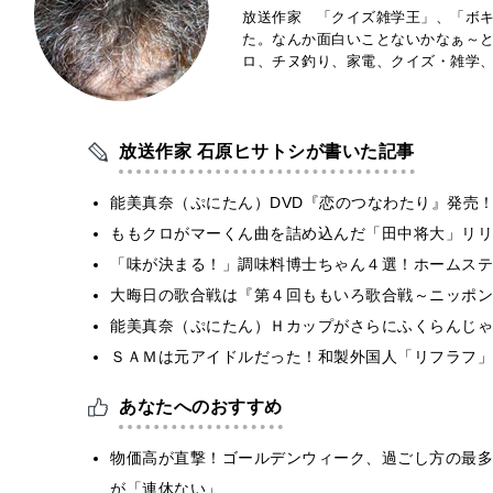
放送作家 「クイズ雑学王」、「ボキ
た。なんか面白いことないかなぁ～
ロ、チヌ釣り、家電、クイズ・雑学
放送作家 石原ヒサトシが書いた記事
能美真奈（ぷにたん）DVD『恋のつなわたり』発売
ももクロがマーくん曲を詰め込んだ「田中将大」リリ
「味が決まる！」調味料博士ちゃん４選！ホームステ
大晦日の歌合戦は『第４回ももいろ歌合戦～ニッポン
能美真奈（ぷにたん）Ｈカップがさらにふくらんじゃ
ＳＡＭは元アイドルだった！和製外国人「リフラフ」
あなたへのおすすめ
物価高が直撃！ゴールデンウィーク、過ごし方の最多
が「連休ない」