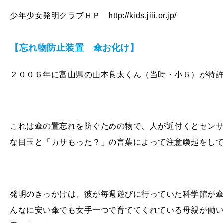
少年少女発明クラブＨＰ http://kids.jiii.or.jp/
【忘れ物防止装置 傘お化け】
２００６年に富山県の山本良太くん（当時・小６）が特
これは傘の置忘れを防ぐための物で、人が近付くとセン
な目玉と「カサもった？」の言葉によって注意喚起をし
発明のきっかけは、彼が毎週遊びに行っていた科学館が
んなに安い傘でも女手一つで育ててくれている母親が働