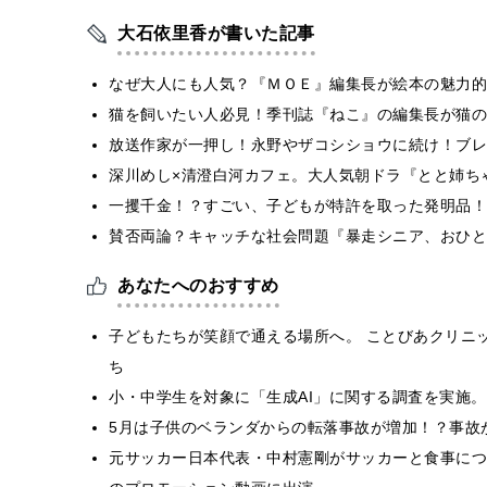
大石依里香が書いた記事
なぜ大人にも人気？『ＭＯＥ』編集長が絵本の魅力的
猫を飼いたい人必見！季刊誌『ねこ』の編集長が猫の
放送作家が一押し！永野やザコシショウに続け！ブレ
深川めし×清澄白河カフェ。大人気朝ドラ『とと姉ち
一攫千金！？すごい、子どもが特許を取った発明品！
賛否両論？キャッチな社会問題『暴走シニア、おひと
あなたへのおすすめ
子どもたちが笑顔で通える場所へ。 ことびあクリニッ
ち
小・中学生を対象に「生成AI」に関する調査を実施
5月は子供のベランダからの転落事故が増加！？事故
元サッカー日本代表・中村憲剛がサッカーと食事につ