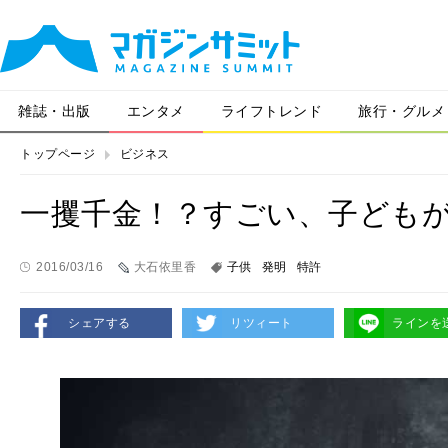
雑誌・出版
エンタメ
ライフトレンド
旅行・グルメ
トップページ
ビジネス
一攫千金！？すごい、子ども
2016/03/16
大石依里香
子供
発明
特許
シェアする
リツィート
ラインを