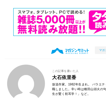
マガ
この記事を書いた人
大石依里香
放送作家。1982年生まれ。 バラエ
職しました。辛い時は種田山頭火の句
生が驚く初耳学！」など。