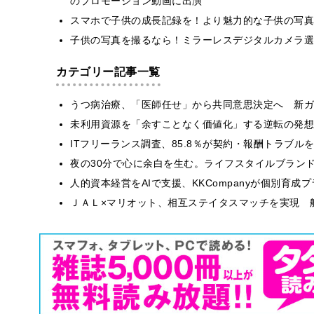
のプロモーション動画に出演
スマホで子供の成長記録を！より魅力的な子供の写真
子供の写真を撮るなら！ミラーレスデジタルカメラ選
カテゴリー記事一覧
うつ病治療、「医師任せ」から共同意思決定へ 新ガ
​​未利用資源を「余すことなく価値化」する逆転の発
ITフリーランス調査、85.8％が契約・報酬トラブ
​夜の30分で心に余白を生む。ライフスタイルブラン
人的資本経営をAIで支援、KKCompanyが個別育成
ＪＡＬ×マリオット、相互ステイタスマッチを実現 