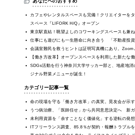
あなたへのおすすめ
カフェやレンタルスペースも完備！クリエイターをタ
スペース『LIFORK H/Q』オープン
東京駅直結！眺望よしのコワーキングスペースも兼ね
仕事にも遊びにも一生懸命に向き合う 「不動産投資
会議室難民を救うヒントは証明写真機にあり。Zoomと
【働き方改革】オープンスペースを利用した新たな働
SDGs活動を行う神奈川大学サッカー部と、地産地
ジナル野菜メニューが誕生！
カテゴリー記事一覧
​命の現場を守る「働き方改革」の真実。晃友会が示
うつ病治療、「医師任せ」から共同意思決定へ 新ガ
​​未利用資源を「余すことなく価値化」する逆転の発
ITフリーランス調査、85.8％が契約・報酬トラブ