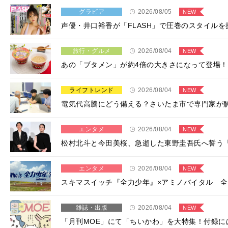
グラビア
2026/08/05
NEW
声優・井口裕香が「FLASH」で圧巻のスタイルを
旅行・グルメ
2026/08/04
NEW
あの「ブタメン」が約4倍の大きさになって登場！
ライフトレンド
2026/08/04
NEW
電気代高騰にどう備える？さいたま市で専門家が
エンタメ
2026/08/04
NEW
松村北斗と今田美桜、急逝した東野圭吾氏へ誓う
エンタメ
2026/08/04
NEW
スキマスイッチ『全力少年』×アミノバイタル 全
雑誌・出版
2026/08/04
NEW
「月刊MOE」にて「ちいかわ」を大特集！付録に