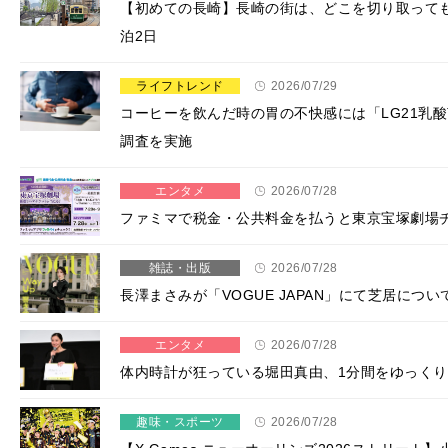
【初めての長崎】長崎の街は、どこを切り取って
泊2日
ライフトレンド
2026/07/29
コーヒーを飲んだ時の胃の不快感には「LG21乳
調査を実施
エンタメ
2026/07/28
ファミマで税金・公共料金を払うと東京宝塚劇場
雑誌・出版
2026/07/28
長澤まさみが「VOGUE JAPAN」にて芝居に
エンタメ
2026/07/28
体内時計が狂っている堀田真由、1分間をゆっくり
趣味・スポーツ
2026/07/28