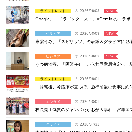
ライフトレンド
2026/08/03
NEW
Google、「ドラゴンクエスト」×Geminiの
グラビア
2026/08/03
NEW
東雲うみ、「スピリッツ」の表紙＆グラビアに登
ビジネス
2026/08/03
NEW
うつ病治療、「医師任せ」から共同意思決定へ 
ライフトレンド
2026/08/01
「帰宅後、冷蔵庫が空っぽ」旅行前後の食事に約
エンタメ
2026/08/01
校長先生気質のジャンボたかおが大暴れ 宮澤エ
グラビア
2026/07/31