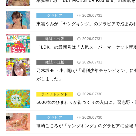
本郷柚巴が「BLT MONSTER Round 9」
グラビア
2026/07/31
東雲うみが「ヤングキング」のグラビアで泡まみれ
雑誌・出版
2026/07/31
「LDK」の最新号は「人気スーパーマーケット新
雑誌・出版
2026/07/31
乃木坂46・小川彩が「週刊少年チャンピオン」に
がしました」
ライフトレンド
2026/07/30
5000本のひまわりが街づくりの入口に。習志野
グラビア
2026/07/30
篠崎こころが「ヤングキング」のグラビアに登場