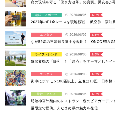
​命の現場を守る「働き方改革」の真実。晃友会が
趣味・スポーツ
2026/08/05
NEW
2027年のF1全レースを現地観戦！ 航空券・宿
エンタメ
2026/08/05
NEW
なぜ59歳の三浦知良選手を起用？ ONODERA 
ライフトレンド
2026/08/05
NEW
気候変動の「緩和」と「適応」をテーマとしたイ
エンタメ
2026/08/05
NEW
街中にポケモン100匹以上、立像は19匹 日本橋
旅行・グルメ
2026/08/05
NEW
明治神宮外苑内のレストラン・森のビアガーデン
量限定で提供。えだまめ県の魅力を発信