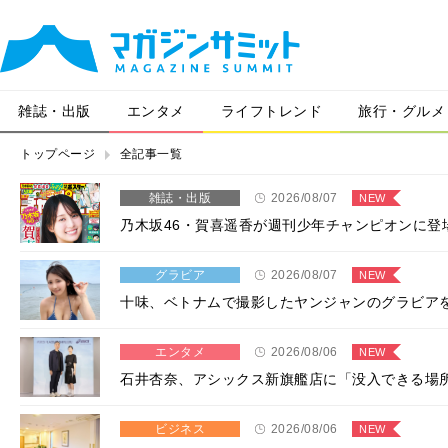
雑誌・出版
エンタメ
ライフトレンド
旅行・グルメ
トップページ
全記事一覧
雑誌・出版
2026/08/07
NEW
乃木坂46・賀喜遥香が週刊少年チャンピオンに登
グラビア
2026/08/07
NEW
十味、ベトナムで撮影したヤンジャンのグラビア
エンタメ
2026/08/06
NEW
石井杏奈、アシックス新旗艦店に「没入できる場
ビジネス
2026/08/06
NEW