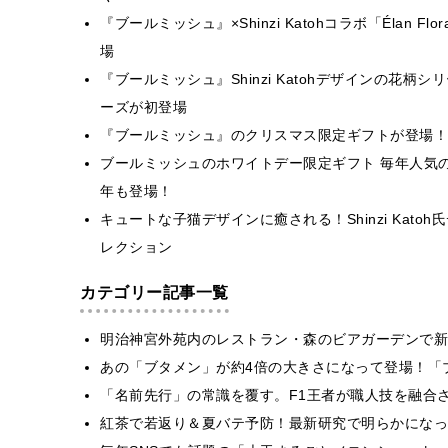
『ブールミッシュ』×Shinzi Katohコラボ「Élan 
場
『ブールミッシュ』Shinzi Katohデザインの花柄シリー
ーズが初登場
『ブールミッシュ』のクリスマス限定ギフトが登場！
ブールミッシュのホワイトデー限定ギフト 毎年人気のShi
年も登場！
キュートな子猫デザインに癒される！Shinzi Kat
レクション
カテゴリー記事一覧
明治神宮外苑内のレストラン・森のビアガーデンで新
あの「ブタメン」が約4倍の大きさになって登場！「ブ
​​「名前先行」の常識を覆す。F1王者が職人技を融
紅茶で若返り＆夏バテ予防！最新研究で明らかになっ