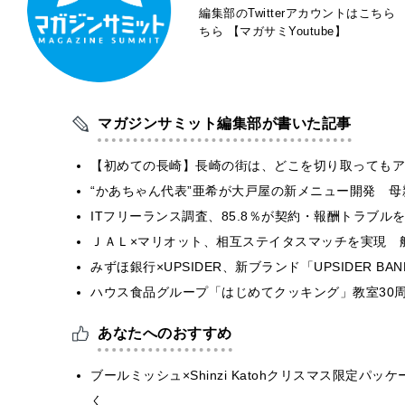
編集部のTwitterアカウントはこちら
ちら
【マガサミYoutube】
マガジンサミット編集部が書いた記事
【初めての長崎】長崎の街は、どこを切り取ってもア
“かあちゃん代表”亜希が大戸屋の新メニュー開発 
ITフリーランス調査、85.8％が契約・報酬トラブ
ＪＡＬ×マリオット、相互ステイタスマッチを実現 
みずほ銀行×UPSIDER、新ブランド「UPSIDER BANK 
ハウス食品グループ「はじめてクッキング」教室30周
あなたへのおすすめ
ブールミッシュ×Shinzi Katohクリスマス限定
く